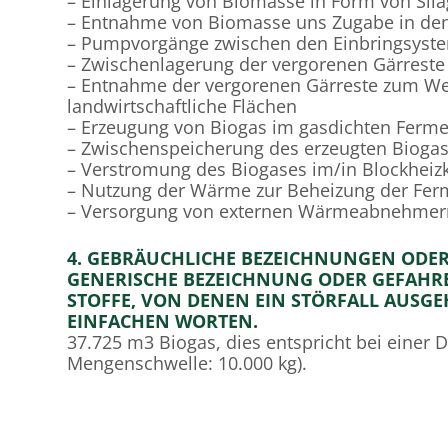
– Einlagerung von Biomasse in Form von Sil
– Entnahme von Biomasse uns Zugabe in den
– Pumpvorgänge zwischen den Einbringsyste
– Zwischenlagerung der vergorenen Gärreste
– Entnahme der vergorenen Gärreste zum Wei
landwirtschaftliche Flächen
– Erzeugung von Biogas im gasdichten Ferm
– Zwischenspeicherung des erzeugten Bioga
– Verstromung des Biogases im/in Blockheiz
– Nutzung der Wärme zur Beheizung der Fer
– Versorgung von externen Wärmeabnehmer
4. GEBRÄUCHLICHE BEZEICHNUNGEN ODER 
GENERISCHE BEZEICHNUNG ODER GEFAHR
STOFFE, VON DENEN EIN STÖRFALL AUSG
EINFACHEN WORTEN.
37.725 m3 Biogas, dies entspricht bei einer D
Mengenschwelle: 10.000 kg).
Biogas ist ein entzündbares Gas, welches in