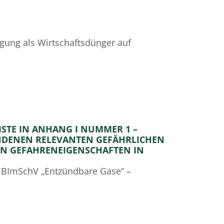
gung als Wirtschaftsdünger auf
ISTE IN ANHANG I NUMMER 1 –
NDENEN RELEVANTEN GEFÄHRLICHEN
EN GEFAHRENEIGENSCHAFTEN IN
12. BImSchV „Entzündbare Gase“ –
ilden kann. Dieses kann zum Beispiel durch