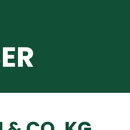
ER
 & CO. KG