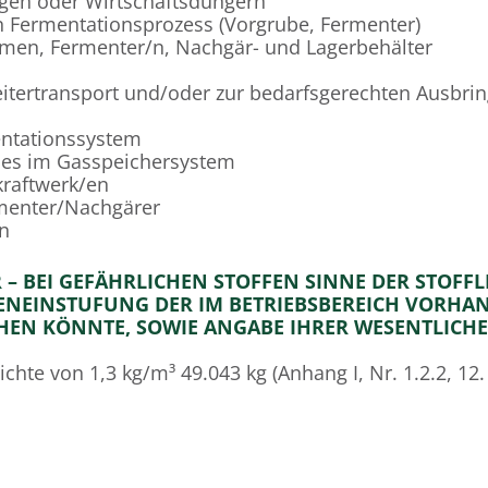
agen oder Wirtschaftsdüngern
 Fermentationsprozess (Vorgrube, Fermenter)
men, Fermenter/n, Nachgär- und Lagerbehälter
tertransport und/oder zur bedarfsgerechten Ausbrin
entationssystem
ses im Gasspeichersystem
kraftwerk/en
menter/Nachgärer
n
– BEI GEFÄHRLICHEN STOFFEN SINNE DER STOFFL
ENEINSTUFUNG DER IM BETRIEBSBEREICH VORHA
EHEN KÖNNTE, SOWIE ANGABE IHRER WESENTLICH
ichte von 1,3 kg/m³ 49.043 kg (Anhang I, Nr. 1.2.2, 
 Verbindung mit Luft ein explosionsfähiges Gemisch b