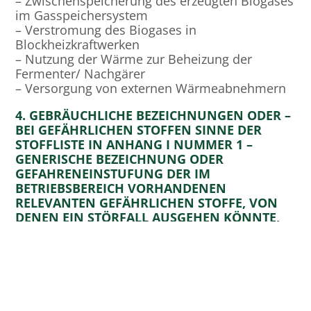
– Zwischenspeicherung des erzeugten Biogases
im Gasspeichersystem
– Verstromung des Biogases in
Blockheizkraftwerken
– Nutzung der Wärme zur Beheizung der
Fermenter/ Nachgärer
– Versorgung von externen Wärmeabnehmern
4. GEBRÄUCHLICHE BEZEICHNUNGEN ODER –
BEI GEFÄHRLICHEN STOFFEN SINNE DER
STOFFLISTE IN ANHANG I NUMMER 1 –
GENERISCHE BEZEICHNUNG ODER
GEFAHRENEINSTUFUNG DER IM
BETRIEBSBEREICH VORHANDENEN
RELEVANTEN GEFÄHRLICHEN STOFFE, VON
DENEN EIN STÖRFALL AUSGEHEN KÖNNTE,
SOWIE ANGABE IHRER WESENTLICHEN
GEFAHRENEIGENSCHAFTEN IN EINFACHEN
WORTEN.
9.563 m3 Biogas, dies entspricht bei einer
Dichte von 1,3 kg/m³ 12.432 kg (Anhang I, Nr.
1.2.2, 12. BImSchV „Entzündbare Gase“ –